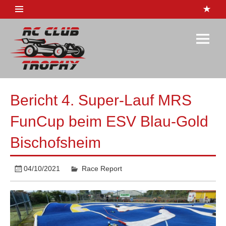
Skip
to
content
RC-Club
Trophy
1:10 Rennserie
Bericht 4. Super-Lauf MRS
FunCup beim ESV Blau-Gold
Bischofsheim
04/10/2021
Race Report