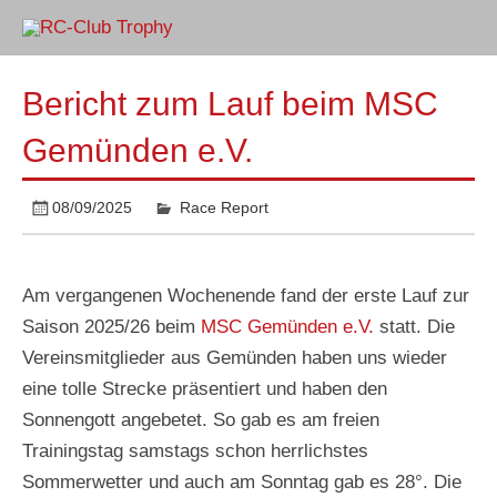
Skip
to
RC-Club
content
1:10 Rennserie
Trophy
Bericht zum Lauf beim MSC
Gemünden e.V.
08/09/2025
Race Report
Am vergangenen Wochenende fand der erste Lauf zur
Saison 2025/26 beim
MSC Gemünden e.V.
statt. Die
Vereinsmitglieder aus Gemünden haben uns wieder
eine tolle Strecke präsentiert und haben den
Sonnengott angebetet. So gab es am freien
Trainingstag samstags schon herrlichstes
Sommerwetter und auch am Sonntag gab es 28°. Die