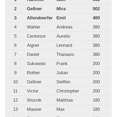
2
Geßner
Mira
502
3
Allendoerfer
Emil
400
4
Wahler
Andreas
380
5
Centonze
Aurelio
380
6
Aigner
Lennard
380
7
Daniel
Thanasis
380
8
Sukowski
Frank
200
9
Rother
Julian
200
10
Geßner
Steffen
200
11
Victor
Christopher
200
12
Woznik
Matthias
180
13
Mauser
Max
180