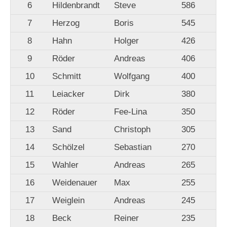
6
Hildenbrandt
Steve
586
7
Herzog
Boris
545
8
Hahn
Holger
426
9
Röder
Andreas
406
10
Schmitt
Wolfgang
400
11
Leiacker
Dirk
380
12
Röder
Fee-Lina
350
13
Sand
Christoph
305
14
Schölzel
Sebastian
270
15
Wahler
Andreas
265
16
Weidenauer
Max
255
17
Weiglein
Andreas
245
18
Beck
Reiner
235