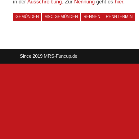
in der
Ausschreibung
. Zur
Nennung
geht es
hier
.
GEMÜNDEN
MSC GEMÜNDEN
RENNEN
RENNTERMIN
Since 2019
MRS-Funcup.de