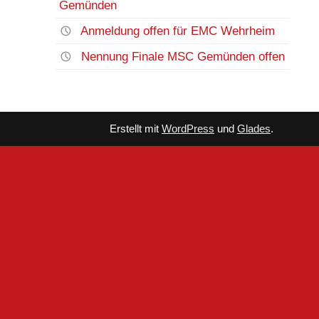
Gemünden
Anmeldung offen für EMC Wehrheim
Nennung Finale MSC Gemünden offen
Erstellt mit
WordPress
und
Glades
.