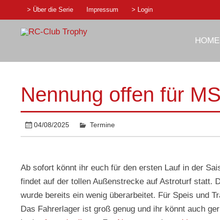
Skip
> Über die Serie
Impressum
> Login
to
content
RC-Club Tro
HOME
1:10 Rennserie
Nennung offen für 
04/08/2025
Termine
Ab sofort könnt ihr euch für den ersten Lauf in der
findet auf der tollen Außenstrecke auf Astroturf statt
wurde bereits ein wenig überarbeitet. Für Speis und Tr
Das Fahrerlager ist groß genug und ihr könnt auch ge