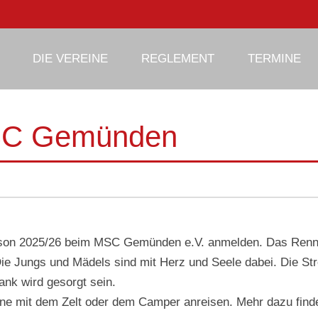
phy
DIE VEREINE
REGLEMENT
TERMINE
MSC Gemünden
 Saison 2025/26 beim MSC Gemünden e.V. anmelden. Das Ren
. Die Jungs und Mädels sind mit Herz und Seele dabei. Die St
ank wird gesorgt sein.
rne mit dem Zelt oder dem Camper anreisen. Mehr dazu finde