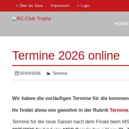
Skip
> Über die Serie
Impressum
> Login
to
content
RC-Club Tro
HOME
1:10 Rennserie
Termine 2026 online
02/03/2026
Termine
Wir haben die vorläufigen Termine für die kommen
Ihr findet diese wie gewohnt in der Rubrik
Termine
Termine für die neue Saison nach dem Finale beim M