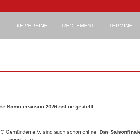
phy
DIE VEREINE
REGLEMENT
TERMINE
de Sommersaison 2026 online gestellt.
.
SC Gemünden e.V. sind auch schon online.
Das Saisonfinal