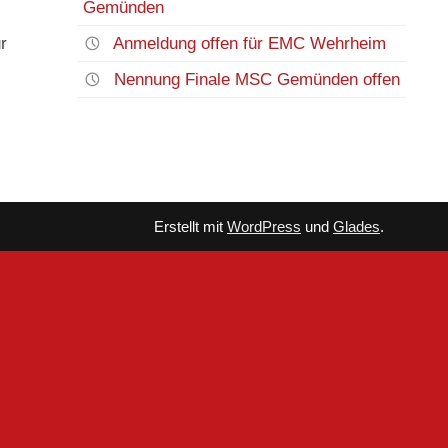
Gemünden
Anmeldung offen für EMC Wehrheim
r
Nennung Finale MSC Gemünden offen
Erstellt mit
WordPress
und
Glades
.