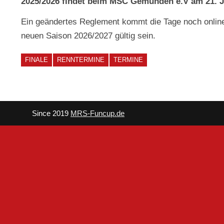
2025/2026 findet beim MSC Gemünden e.V am 21. Ju
Ein geändertes Reglement kommt die Tage noch online
neuen Saison 2026/2027 gültig sein.
FINALE
RENNTERMINE
TERMINE
Since 2019
MRS-Funcup.de