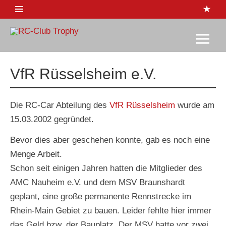
Skip
to
content
RC-Club
1:10 Rennserie
Trophy
VfR Rüsselsheim e.V.
Die RC-Car Abteilung des
VfR Rüsselsheim
wurde am
15.03.2002 gegründet.
Bevor dies aber geschehen konnte, gab es noch eine
Menge Arbeit.
Schon seit einigen Jahren hatten die Mitglieder des
AMC Nauheim e.V. und dem MSV Braunshardt
geplant, eine große permanente Rennstrecke im
Rhein-Main Gebiet zu bauen. Leider fehlte hier immer
das Geld bzw. der Bauplatz. Der MSV hatte vor zwei