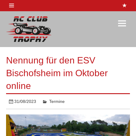
Skip
to
content
RC-Club
Trophy
1:10 Rennserie
Nennung für den ESV
Bischofsheim im Oktober
online
31/08/2023
Termine