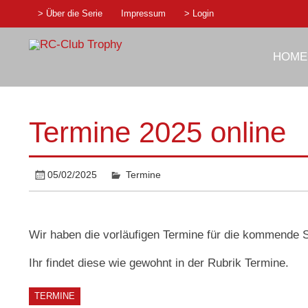
Skip
> Über die Serie
Impressum
> Login
to
content
RC-Club Tro
HOME
1:10 Rennserie
Termine 2025 online
05/02/2025
Termine
Wir haben die vorläufigen Termine für die kommende 
Ihr findet diese wie gewohnt in der Rubrik Termine.
TERMINE