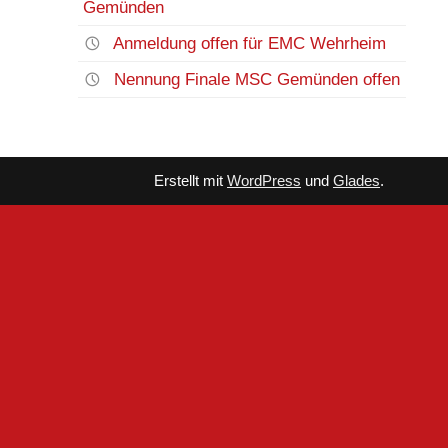
Gemünden
Anmeldung offen für EMC Wehrheim
Nennung Finale MSC Gemünden offen
Erstellt mit
WordPress
und
Glades
.