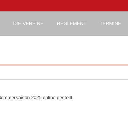
phy
DIE VEREINE
REGLEMENT
TERMINE
Sommersaison 2025 online gestellt.