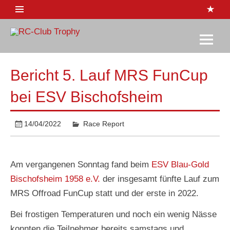
Skip
to
content
RC-Club
1:10 Rennserie
Trophy
Bericht 5. Lauf MRS FunCup
bei ESV Bischofsheim
14/04/2022
Race Report
Am vergangenen Sonntag fand beim
ESV Blau-Gold
Bischofsheim 1958 e.V.
der insgesamt fünfte Lauf zum
MRS Offroad FunCup statt und der erste in 2022.
Bei frostigen Temperaturen und noch ein wenig Nässe
konnten die Teilnehmer bereits samstags und