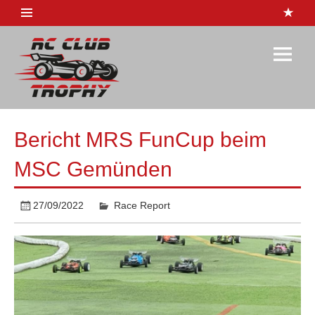
Skip
to
content
RC-Club
Trophy
1:10 Rennserie
Bericht MRS FunCup beim
MSC Gemünden
27/09/2022
Race Report